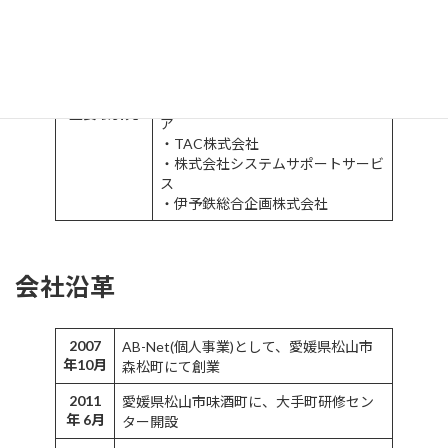
・学校法人松山大学
・株式会社伊予エンジニアリング
・株式会社コンピュータ教育工学研
究所
・株式会社富士通ラーニングメディ
主要取引先
ア
・TAC株式会社
・株式会社システムサポートサービ
ス
・伊予鉄総合企画株式会社
会社沿革
2007
AB-Net(個人事業)として、愛媛県松山市
年10月
森松町にて創業
2011
愛媛県松山市味酒町に、大手町研修セン
年 6月
ター開設