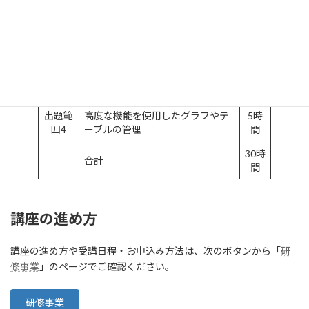
出題範
4時
ブックのオプションと設定の管理
囲1
間
出題範
7時
データの管理と書式設定
囲2
間
出題範
高度な機能を使用した数式および
13時
囲3
マクロの作成
間
出題範
高度な機能を使用したグラフやテ
5時
囲4
ーブルの管理
間
30時
合計
間
講座の進め方
講座の進め方や受講日程・お申込み方法は、次のボタンから「
研
修事業
」のページでご確認ください。
研修事業