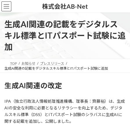
コ
ナ
株式会社AB-Net
ン
ビ
テ
ゲ
ン
ー
生成AI関連の記載をデジタルス
ツ
シ
へ
ョ
キル標準とITパスポート試験に追
ス
ン
キ
に
加
ッ
移
プ
動
TOP
お知らせ
プレスリリース
生成AI関連の記載をデジタルスキル標準とITパスポート試験に追加
生成AI関連の改定
IPA（独立行政法人情報処理推進機構、理事長：齊藤裕）は、生成
AIの安全な利用に必要となるリテラシーを向上するため、デジタ
ルスキル標準（DSS）とITパスポート試験のシラバスに生成AIに
関する記載を追加し、公開しました。